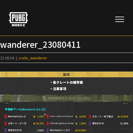
Skip
to
content
wanderer_23080411
23.08.04
|
crate_wanderer