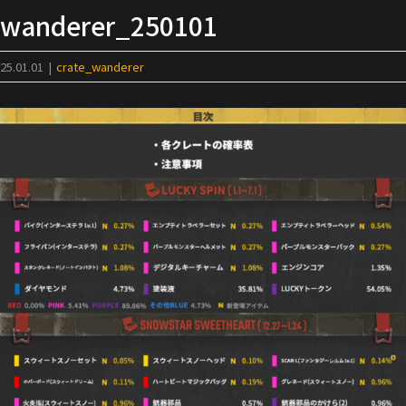
Skip
wanderer_250101
to
content
25.01.01
|
crate_wanderer