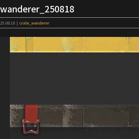
Skip
wanderer_250818
to
content
25.08.18
|
crate_wanderer