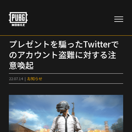
Skip
to
content
プレゼントを騙ったTwitterで
のアカウント盗難に対する注
意喚起
22.07.14
|
お知らせ