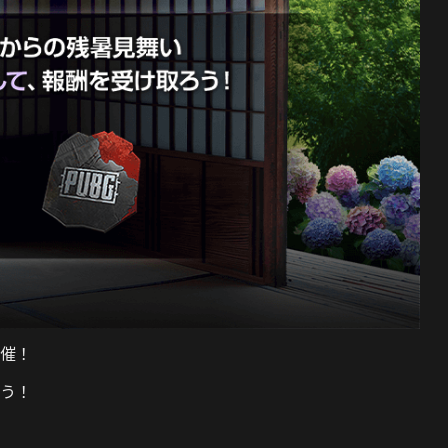
催！
う！