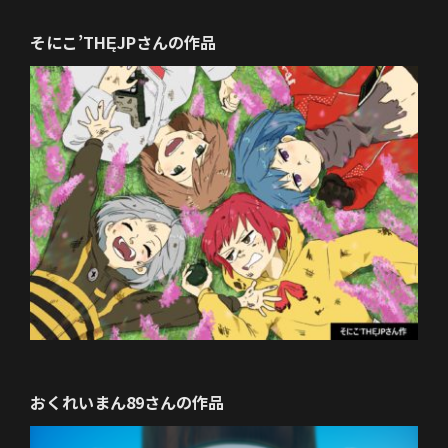
そにこ’THĘJPさんの作品
おくれいまん89さんの作品