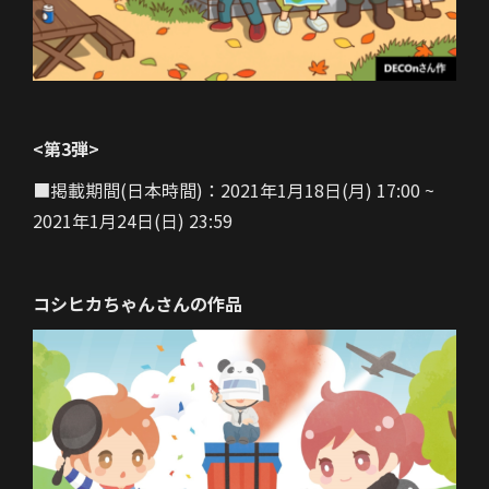
<第3弾>
■掲載期間(日本時間)：2021年1月18日(月) 17:00 ~
2021年1月24日(日) 23:59
コシヒカちゃんさんの作品