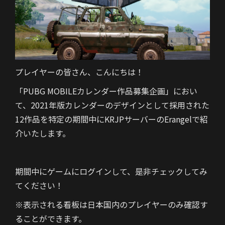
プレイヤーの皆さん、こんにちは！
「PUBG MOBILEカレンダー作品募集企画」におい
て、2021年版カレンダーのデザインとして採用された
12作品を特定の期間中にKRJPサーバーのErangelで紹
介いたします。
期間
中にゲームにログインして、是非チェックしてみ
てください！
※表示される看板は日本国内のプレイヤーのみ確認す
ることができます。