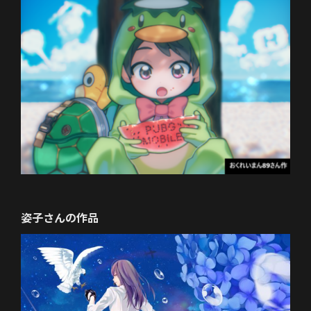
姿子さんの作品