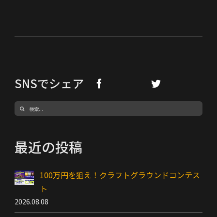
SNSでシェア
検
索
…
最近の投稿
100万円を狙え！クラフトグラウンドコンテス
ト
2026.08.08