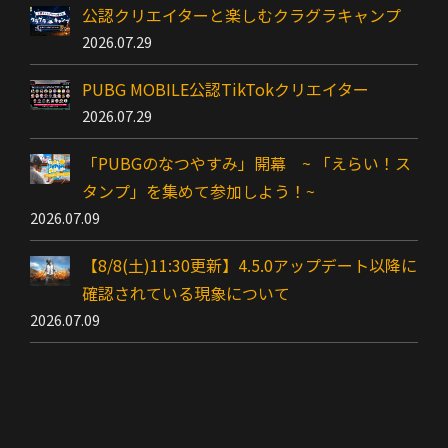
公認クリエイターと楽しむクラグラキャンプ
2026.07.29
PUBG MOBILE公認TikTokクリエイター
2026.07.29
「PUBGのなつやすみ」開幕 ~ 「えらい！ス
タンプ」を集めて参加しよう！~
2026.07.09
【8/8(土)11:30更新】4.5.0アップデート以降に
確認されている現象について
2026.07.09