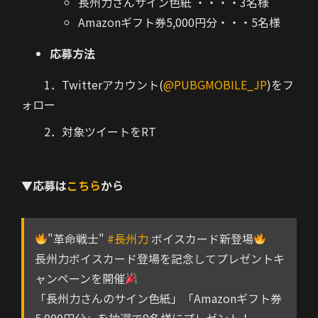
長州力さんサイン色紙 ・・・・3名様
Amazonギフト券5,000円分・・・5名様
応募方法
1．Twitterアカウント(
@PUBGMOBILE_JP
)をフ
ォロー
2．対象ツイートをRT
▼応募は
こちら
から
"革命戦士"
#長州力
ボイスカード新登場
長州力ボイスカード登場を記念してプレゼントキ
ャンペーンを開催
「長州力さんのサイン色紙」「Amazonギフト券
5,000円分」を抽選で8名様にプレゼント！