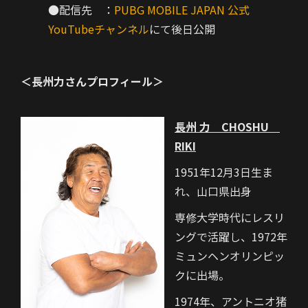
●配信先 ：
PUBG MOBILE JAPAN 公式
YouTubeチャンネル
にて後日公開
＜長州力さんプロフィール＞
長州 力 CHOSHU
RIKI
1951年12月3日生ま
れ、山口県出身
専修大学時代にレスリ
ングで活躍し、1972年
ミュンヘンオリンピッ
クに出場。
1974年、アントニオ猪