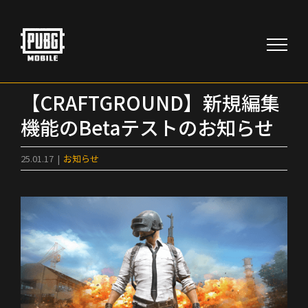
Skip
to
content
【CRAFTGROUND】新規編集
機能のBetaテストのお知らせ
25.01.17
|
お知らせ