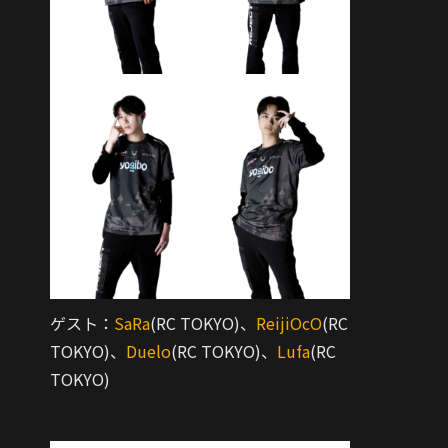
ゲスト：
SaRa
(RC TOKYO)、
ReijiOcO
(RC
TOKYO)、
Duelo
(RC TOKYO)、
Lufa
(RC
TOKYO)