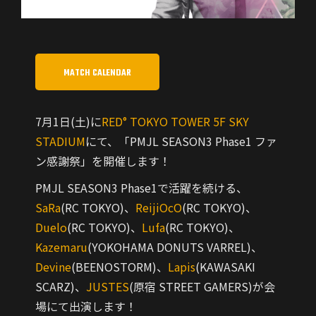
MATCH CALENDAR
7月1日(土)に
RED° TOKYO TOWER 5F SKY
STADIUM
にて、「PMJL SEASON3 Phase1 ファ
ン感謝祭」を開催します！
PMJL SEASON3 Phase1で活躍を続ける、
SaRa
(RC TOKYO)、
ReijiOcO
(RC TOKYO)、
Duelo
(RC TOKYO)、
Lufa
(RC TOKYO)、
Kazemaru
(YOKOHAMA DONUTS VARREL)、
Devine
(BEENOSTORM)、
Lapis
(KAWASAKI
SCARZ)、
JUSTES
(原宿 STREET GAMERS)が会
場にて出演します！