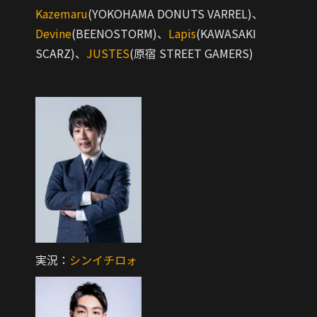
Kazemaru
(YOKOHAMA DONUTS VARREL)、
Devine
(BEENOSTORM)、
Lapis
(KAWASAKI
SCARZ)、
JUSTES
(原宿 STREET GAMERS)
実況：
シンイチロォ