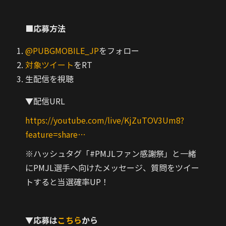
■応募方法
@PUBGMOBILE_JP
をフォロー
対象ツイート
をRT
生配信を視聴
▼配信URL
https://
youtube.com/live/KjZuTOV3U
m8?
feature=share
…
※ハッシュタグ「
#PMJLファン感謝祭
」と一緒
にPMJL選手へ向けたメッセージ、質問をツイー
トすると当選確率UP！
▼応募は
こちら
から