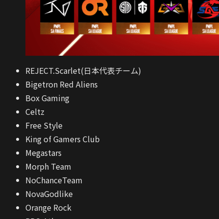
REJECT.Scarlet(日本代表チーム)
Bigetron Red Aliens
Box Gaming
Celtz
Free Style
King of Gamers Club
Megastars
Morph Team
NoChanceTeam
NovaGodlike
Orange Rock