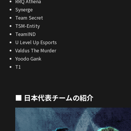
RRQ Athena
Synerge
Team Secret
TSM-Entity
TeamIND
U Level Up Esports
Valdus The Murder
Yoodo Gank
T1
■ 日本代表チームの紹介