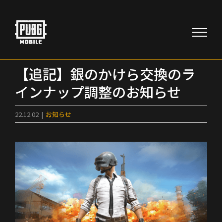
Skip
to
content
【追記】銀のかけら交換のラ
インナップ調整のお知らせ
22.12.02
|
お知らせ