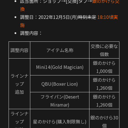
該当箇所：ショップ→[交換]タブ→
銀のかけら交
換
調整日：2022年12月5日(月)
時刻未定
18:10頃実
施
調整内容：
交換に必要な
調整内容
アイテム名称
個数
銀のかけら
Mini14(Gold Magician)
1,000個
ラインナ
銀のかけら
ップ
QBU(Boxer Lion)
1,260個
追加
フライパン(Desert
銀のかけら
Miramar)
1,260個
ラインナ
銀のかけら30
ップ
星のかけら(購入制限無し)
個