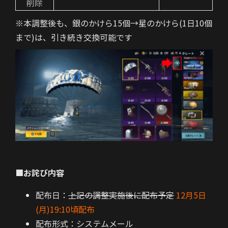
削除
※本調整後も、銀のかけら15個→星のかけら(1日10個
まで)は、引き続き交換可能です
■お詫び内容
配布日：
上記の調整実施後に配布予定
12月5日
(月)19:10頃配布
配布形式：システムメール