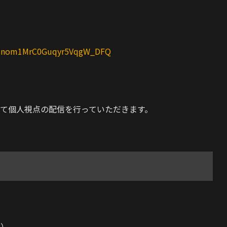
/UCnom1MrC0Guqyr5VqgW_DFQ
て個人視点の配信を行っていただきます。
可）