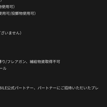
投擲物使用可）
6のみ使用可/投擲物使用可）
ございません）
近接武器縛り/フレアガン、補給物資取得不可
ルール
OBILE公式パートナー、パートナーにご招待いただいたプレ