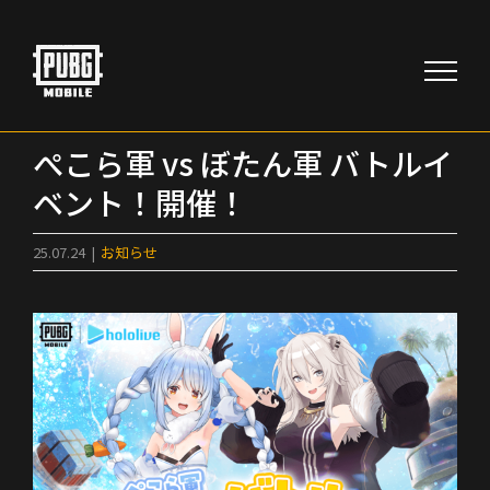
Skip
to
content
ぺこら軍 vs ぼたん軍 バトルイ
ベント！開催！
25.07.24
|
お知らせ