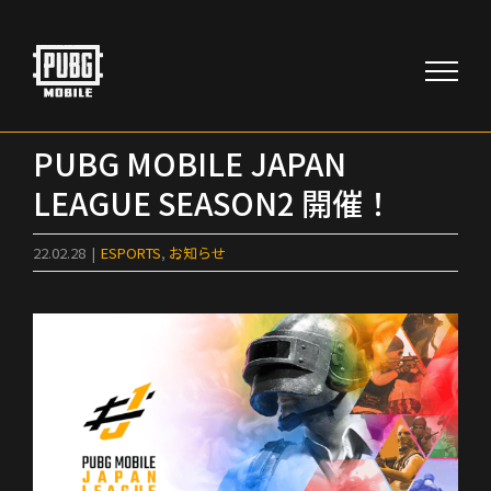
Skip
to
content
PUBG MOBILE JAPAN
LEAGUE SEASON2 開催！
22.02.28
|
ESPORTS
,
お知らせ