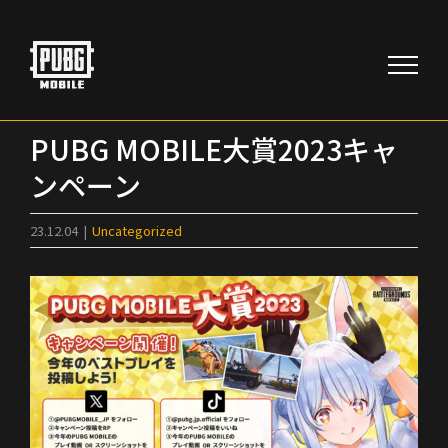
Skip
to
content
PUBG MOBILE大賞2023キャ
ンペーン
23.12.04
|
Uncategorized