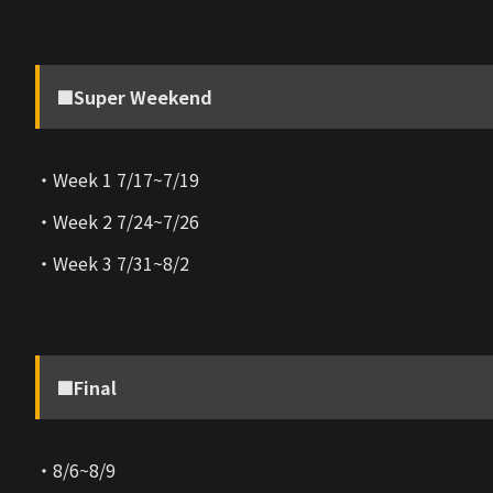
■Super Weekend
・Week 1 7/17~7/19
・Week 2 7/24~7/26
・Week 3 7/31~8/2
■Final
・8/6~8/9