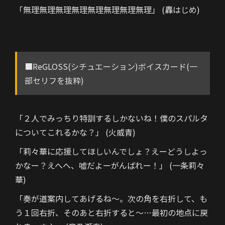
「無理無理無理無理無理無理無理無理」 (轟はじめ)
■ReGLOSS(シチュエーション)ボイスカード(一
部セリフを抜粋)
「２人でみっちり特訓するしかないね！僕のスパルタ
についてこれるかな？」 (火威青)
「莉々華に応援してほしいんでしょ？えーどうしよっ
かなー？えへへ、嘘だよーがんばれー！」 (一条莉々
華)
「奏が道案内してあげるね～。次の角を右折して、も
う１回右折、そのあと右折すると～…最初の地点に戻