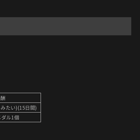
報酬
みたい)(15日間)
メダル1個