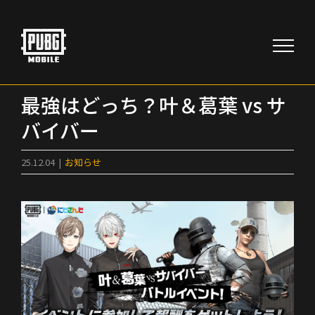
Skip
to
content
最強はどっち？叶＆葛葉 vs サ
バイバー
25.12.04
|
お知らせ