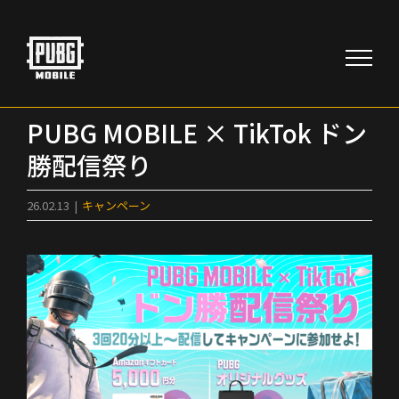
Skip
to
content
PUBG MOBILE × TikTok ドン
勝配信祭り
26.02.13
|
キャンペーン