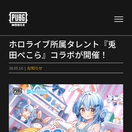
Skip
to
content
ホロライブ所属タレント『兎
田ぺこら』コラボが開催！
26.05.16
|
お知らせ