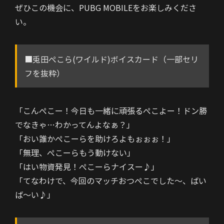
ぜひこの機会に、PUBG MOBILEをお楽しみくださ
い。
■兎田ぺこら(ワイルド)ボイスカード（一部セリ
フを抜粋）
「こんぺこー！今日も一緒に頑張るぺこよー！ドン勝
でなきゃ…わかってんよなぁ？」
「おい誰かぺこーらを助けろよもぉぉぉ！」
「無理、ぺこーらもう動けない」
「はい物資発見！ぺこーらナイスー♪」
「てなわけで、今回のマッチおつぺこでした～、ばい
ば～い♪」