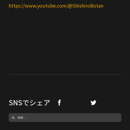
https://www.youtube.com/@ShishiroBotan
SNSでシェア
検
索